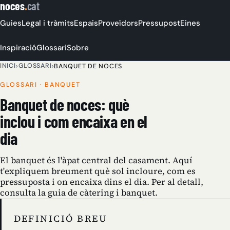
noces
.
cat
Guies
Legal i tràmits
Espais
Proveïdors
Pressupost
Eines
Inspiració
Glossari
Sobre
INICI
GLOSSARI
›
›
BANQUET DE NOCES
GLOSSARI · BANQUET
Banquet de noces: què
inclou i com encaixa en el
dia
El banquet és l'àpat central del casament. Aquí
t'expliquem breument què sol incloure, com es
pressuposta i on encaixa dins el dia. Per al detall,
consulta la guia de càtering i banquet.
DEFINICIÓ BREU