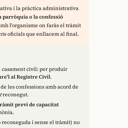
ativa i la pràctica administrativa
la parròquia o la confessió
amb l'organisme on faràs el tràmit
nts oficials que enllacem al final.
casament civil: per produir
re'l al Registre Civil
.
ls de les confessions amb acord de
t
reconegut.
tràmit previ de capacitat
mònia.
 reconeguda i sense el tràmit) no