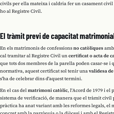
civils per ella mateixa i caldria fer un casament civi
ho al Registre Civil.
El tràmit previ de capacitat matrimonia
En els matrimonis de confessions
no catòliques
amb 
cal tramitar al Registre Civil un
certificat o acta de 
que tots dos membres de la parella poden casar-se i
normativa, aquest certificat sol tenir una
validesa de
s'ha de celebrar dins d'aquest termini.
En el cas del
matrimoni catòlic
, l'Acord de 1979 i el
sistema de verificació, de manera que el tràmit civil
pràctica ha anat variant amb les reformes legals, el
concret amb la parròquia o la diòcesi i amb el Registr