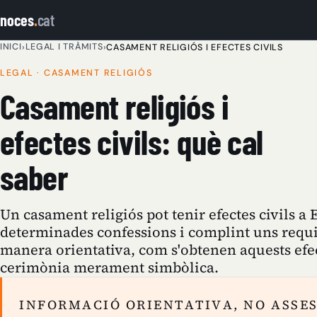
noces
.
cat
INICI
LEGAL I TRÀMITS
›
›
CASAMENT RELIGIÓS I EFECTES CIVILS
LEGAL · CASAMENT RELIGIÓS
Casament religiós i
efectes civils: què cal
saber
Un casament religiós pot tenir efectes civils 
determinades confessions i complint uns requis
manera orientativa, com s'obtenen aquests efec
cerimònia merament simbòlica.
INFORMACIÓ ORIENTATIVA, NO ASSE