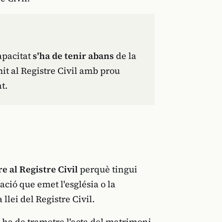
capacitat
s'ha de tenir abans
de la
it al Registre Civil amb prou
t.
e al Registre Civil
perquè tingui
cació que emet l'església o la
llei del Registre Civil.
a ha de trametre l'acta del matrimoni