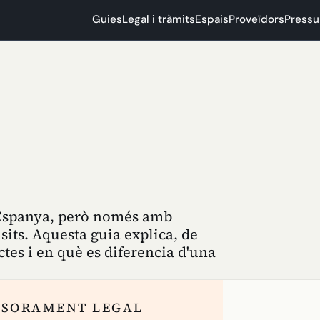
Guies
Legal i tràmits
Espais
Proveïdors
Pressu
a Espanya, però només amb
its. Aquesta guia explica, de
tes i en què es diferencia d'una
SSORAMENT LEGAL