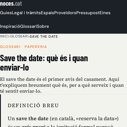
noces
.
cat
Guies
Legal i tràmits
Espais
Proveïdors
Pressupost
Eines
Inspiració
Glossari
Sobre
INICI
GLOSSARI
›
›
SAVE THE DATE
GLOSSARI · PAPERERIA
Save the date: què és i quan
enviar-lo
El save the date és el primer avís del casament. Aquí
t'expliquem breument què és, per a què serveix i quan
té sentit enviar-lo.
DEFINICIÓ BREU
Un
save the date
(en català, «reserva la data»)
és un
avís previ
a la invitació formal perquè