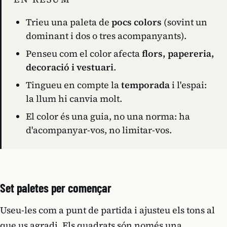
Trieu una paleta de
pocs colors
(sovint un
dominant i dos o tres acompanyants).
Penseu com el color afecta
flors, papereria,
decoració i vestuari
.
Tingueu en compte la
temporada
i l'espai:
la llum hi canvia molt.
El color és una guia, no una norma: ha
d'acompanyar-vos, no limitar-vos.
Set paletes per començar
Useu-les com a punt de partida i ajusteu els tons al
que us agradi. Els quadrats són només una