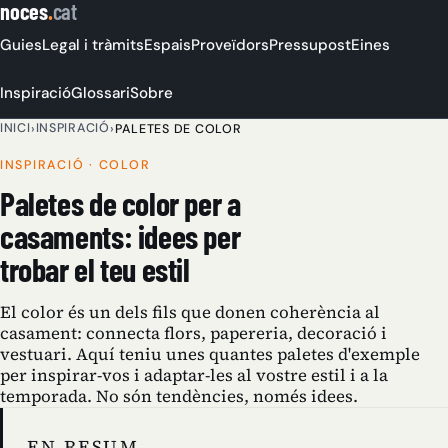
noces
.
cat
Guies
Legal i tràmits
Espais
Proveïdors
Pressupost
Eines
Inspiració
Glossari
Sobre
INICI
INSPIRACIÓ
›
›
PALETES DE COLOR
INSPIRACIÓ · COLOR
Paletes de color per a
casaments: idees per
trobar el teu estil
El color és un dels fils que donen coherència al
casament: connecta flors, papereria, decoració i
vestuari. Aquí teniu unes quantes paletes d'exemple
per inspirar-vos i adaptar-les al vostre estil i a la
temporada. No són tendències, només idees.
EN RESUM