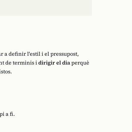
a definir l'estil i el pressupost,
nt de terminis i
dirigir el dia
perquè
stos.
 a fi.