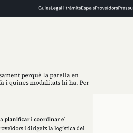
Guies
Legal i tràmits
Espais
Proveïdors
Pressu
sament perquè la parella en
 i quines modalitats hi ha. Per
 a
planificar i coordinar
el
veïdors i dirigeix la logística del