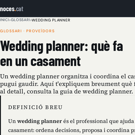
noces
.
cat
INICI
GLOSSARI
›
›
WEDDING PLANNER
GLOSSARI · PROVEÏDORS
Wedding planner: què fa
en un casament
Un wedding planner organitza i coordina el ca
pugui gaudir. Aquí t'expliquem breument què fa
al detall, consulta la guia de wedding planner.
DEFINICIÓ BREU
Un
wedding planner
és el professional que ajuda
casament: ordena decisions, proposa i coordina pro